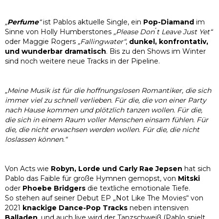
„
Perfume
“
ist Pablos aktuelle Single, ein
Pop-Diamand
im
Sinne von Holly Humberstones
„Please Don ́t Leave Just Yet“
oder Maggie Rogers
„Fallingwater“
,
dunkel, konfrontativ,
und wunderbar
dramatisch
. Bis zu den Shows im Winter
sind noch weitere neue Tracks in der Pipeline.
„Meine Musik ist für die hoffnungslosen Romantiker, die sich
immer viel zu schnell verlieben. Für die, die von einer Party
nach Hause kommen und plötzlich tanzen wollen. Für die,
die sich in einem Raum voller Menschen einsam fühlen. Für
die, die nicht erwachsen werden wollen. Für die, die nicht
loslassen können.“
Von Acts wie
Robyn, Lorde und Carly Rae Jepsen
hat sich
Pablo das Faible für große Hymnen gemopst, von
Mitski
oder
Phoebe Bridgers
die textliche emotionale Tiefe.
So stehen auf seiner Debut EP „Not Like The Movies“ von
2021
knackige Dance-Pop
Tracks
neben intensiven
Balladen
, und auch live wird der Tanzschweiß (Pablo spielt