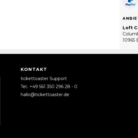
ANBIE
Loft 
Columb
10965 B
KONTAKT
tickettoaster Support
Tel.: +49 561 350 296 28 - 0
hallo@tickettoaster.de