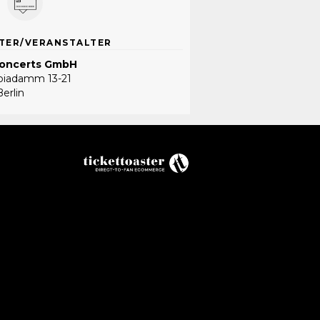
TER/VERANSTALTER
Concerts GmbH
iadamm 13-21
erlin